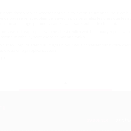
ir notre
cheap replica watches
nouvelle collection gourmande pour cet hi
e de pâtisserie, avec plein de saveurs plus originales les unes que les au
n, marron orange, pomme caramel ............ sans oublier le chocolat.
s nouveaux
cheap replica watches
best replica watches
luxury replica wat
rons, mirabelle, poire chocolat, banane tonka...........
e vous
IWC replica
attend au magasin pour vous conseiller dans votre choi
les
cheap omega replica
saveurs.
LUS
ER
SE DÉS