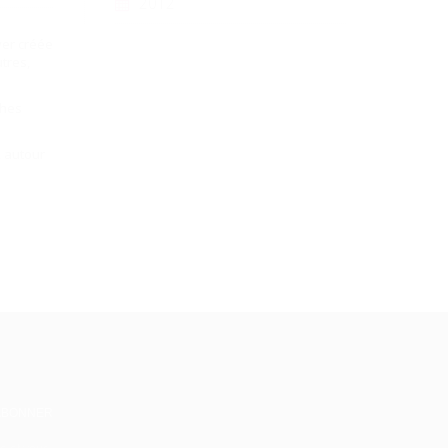
2012
ver créée
tres,
ches
x autour
ABONNER