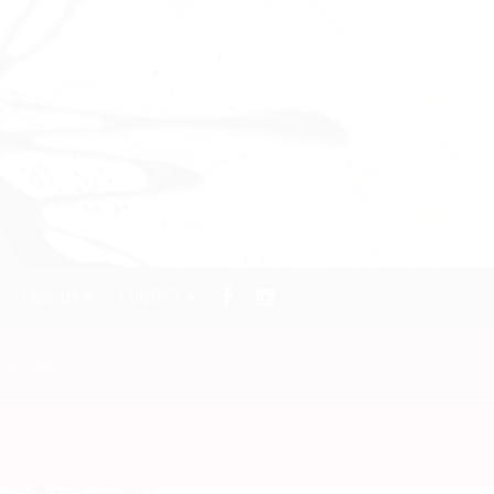
LIVRE D'OR
CONTACT
ON PANIER (
)
0