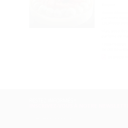
Bonjour,
Venez découvr
par notre équip
cacahuète citro
Mais aussi de
parfums de maca
Toute l'équip
de ces nouvel
EN SAVOIR P
RESTEZ INFORMÉS !
INSCRIVEZ-VOUS À NOTRE NEWSLETT