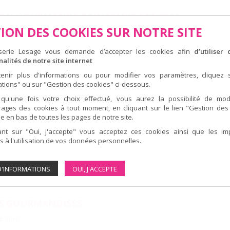
ON GOURMANDE PRINTEMPS ETE 2016
ION DES COOKIES SUR NOTRE SITE
6
sserie Lesage vous demande d’accepter les cookies afin
d’utiliser 
otre nouvelle collection gourmande
cheap replica watches
pour cet é
om
nalités de notre site internet
e par notre équipe de pâtisserie, avec plein saveurs
replica watches
pl
enir plus d'informations ou pour modifier vos paramètres, cliquez 
nes que les autres, framboise, fraises rhubarbes, abricot, citron et vanil
ations" ou sur "Gestion des cookies" ci-dessous.
qu'une fois votre choix effectué, vous aurez la possibilité de mod
s nouveaux parfums de macarons, fruits rouges, abricots
ages des cookies à tout moment, en cliquant sur le lien "Gestion des
...........
e en bas de toutes les pages de notre site.
ant sur "Oui, j'accepte" vous acceptez ces cookies ainsi que les imp
 vous attend au magasin pour vous conseiller dans votre choix autour
r
 à l'utilisation de vos données personnelles.
nouvelles saveurs.
 LE PDF
EN SAVOIR PLUS
D'INFORMATIONS
OUI, J'ACCEPTE
S GOURMANDISES
E 2016