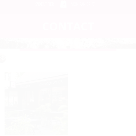
S'IDENTIFIER
MON PANIER (
0
)
CONTACT