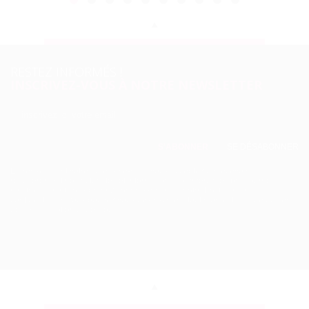
RESTEZ INFORMÉS !
INSCRIVEZ-VOUS À NOTRE NEWSLETTER
SE DÉSABONNER
En renseignant votre adresse e-mail, vous acceptez de recevoir
régulièrement nos actualités et informations commerciales par courrier
électronique et vous prenez connaissance de
notre Politique de
confidentialité.
Vous pouvez vous désinscrire à tout moment à l’aide du lien
de désinscription ci-dessous.