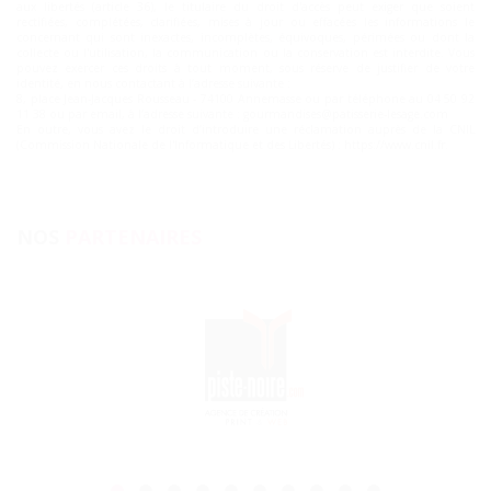
aux libertés (article 36), le titulaire du droit d'accès peut exiger que soient
rectifiées, complétées, clarifiées, mises à jour ou effacées les informations le
concernant qui sont inexactes, incomplètes, équivoques, périmées ou dont la
collecte ou l'utilisation, la communication ou la conservation est interdite. Vous
pouvez exercer ces droits à tout moment, sous réserve de justifier de votre
identité, en nous contactant à l’adresse suivante :
8, place Jean-Jacques Rousseau - 74100 Annemasse ou par téléphone au 04 50 92
11 38 ou par email, à l’adresse suivante :
gourmandises@patisserie-lesage.com
En outre, vous avez le droit d’introduire une réclamation auprès de la CNIL
(Commission Nationale de l'Informatique et des Libertés) : https://www.cnil.fr.
NOS
PARTENAIRES