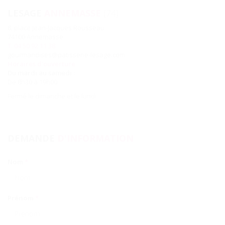
LESAGE
ANNEMASSE
(74)
8, place Jean-Jacques Rousseau
74100 Annemasse
T. 04 50 92 11 38
gourmandises@patisserie-lesage.com
Horaires d'ouverture
Du mardi au samedi :
De 8h30 à 19h00
Fermé le dimanche et le lundi
DEMANDE
D'INFORMATION
Nom
*
Prénom
*