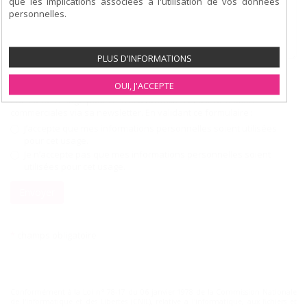
que les implications associées à l'utilisation de vos données
personnelles.
PLUS D'INFORMATIONS
Conditions d'utilisation de vos données personnelles
*
OUI, J'ACCEPTE
Les informations saisies sont susceptibles d’êtres utilisées par la
Pâtisserie Lesage pour l'envoi d'actualités et d'informations
commerciales via sa newsletter. En validant ce formulaire :
J’accepte que mes informations personnelles soient utilisées
pour cet usage.
Je n’accepte pas que mes informations personnelles soient
utilisées pour cet usage.
Envoyer
*
champs obligatoire
Conformément à la Loi n° 78-17 du 06 janvier 1978 de la Commission Nationale
de l'Informatique et des Libertés (CNIL), relative à l'informatique, aux fichiers et