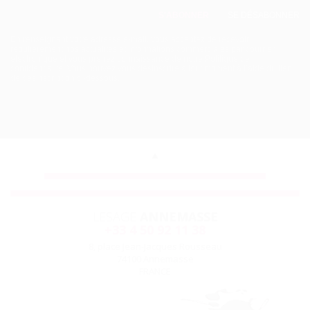
SE DÉSABONNER
En renseignant votre adresse e-mail, vous acceptez de recevoir
régulièrement nos actualités et informations commerciales par courrier
électronique et vous prenez connaissance de
notre Politique de
confidentialité.
Vous pouvez vous désinscrire à tout moment à l’aide du lien
de désinscription ci-dessous.
LESAGE
ANNEMASSE
+33 4 50 92 11 38
8, place Jean-Jacques Rousseau
74100 Annemasse
FRANCE