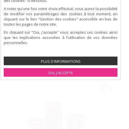
des cookies" ci-dessous.
A noter qu'une fois votre choix effectué, vous aurez la possibilité
de modifier vos paramétrages des cookies à tout moment, en
cliquant sur le lien "Gestion des cookies" accessible en bas de
CONFISERIE
toutes les pages de notre site.
En cliquant sur "Oui, j'accepte" vous acceptez ces cookies ainsi
Boite de tuiles orange : 200 g
que les implications associées à l'utilisation de vos données
Boite petits fours secs : 350 g
personnelles.
Tube de pate de fruit : 200 g
Tube de financier : 150 g
PLUS D'INFORMATIONS
DEMANDER
UN DEVIS
OUI, J'ACCEPTE