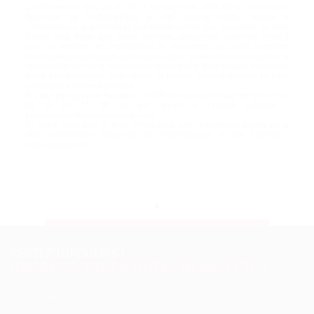
Conformément à la Loi n° 78-17 du 06 janvier 1978 de la Commission
Nationale de l'Informatique et des Libertés (CNIL), relative à
l'informatique, aux fichiers et aux libertés (article 36), le titulaire du droit
d'accès peut exiger que soient rectifiées, complétées, clarifiées, mises à
jour ou effacées les informations le concernant qui sont inexactes,
incomplètes, équivoques, périmées ou dont la collecte ou l'utilisation, la
communication ou la conservation est interdite. Vous pouvez exercer ces
droits à tout moment, sous réserve de justifier de votre identité, en nous
contactant à l’adresse suivante :
8, place Jean-Jacques Rousseau - 74100 Annemasse ou par téléphone au
04 50 92 11 38 ou par email, à l’adresse suivante :
gourmandises@patisserie-lesage.com
En outre, vous avez le droit d’introduire une réclamation auprès de la
CNIL (Commission Nationale de l'Informatique et des Libertés) :
https://www.cnil.fr.
RESTEZ INFORMÉS !
INSCRIVEZ-VOUS À NOTRE NEWSLETTER