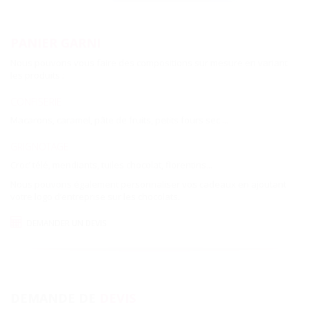
PANIER GARNI
Nous pouvons vous faire des compositions sur mesure en variant
les produits :
CONFISERIE
Macarons, caramel, pâte de fruits, petits fours sec ...
GRIGNOTAGE
Croc’ télé, mendiants, tuiles chocolat, florentins...
Nous pouvons également personnaliser vos cadeaux en ajoutant
votre logo d’entreprise sur les chocolats.
DEMANDER
UN DEVIS
DEMANDE DE
DEVIS