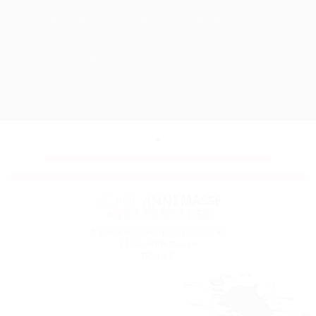
En renseignant votre adresse e-mail, vous acceptez de recevoir
régulièrement nos actualités et informations commerciales par courrier
électronique et vous prenez connaissance de
notre Politique de
confidentialité.
Vous pouvez vous désinscrire à tout moment à l’aide du lien
de désinscription ci-dessous.
LESAGE
ANNEMASSE
+33 4 50 92 11 38
8, place Jean-Jacques Rousseau
74100 Annemasse
FRANCE