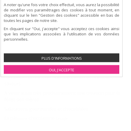
A noter qu'une fois votre choix effectué, vous aurez la possibilité
de modifier vos paramétrages des cookies à tout moment, en
Bonjour,
cliquant sur le lien "Gestion des cookies" accessible en bas de
Venez découvrir notre nouvelle collection gourmande
toutes les pages de notre site.
pour cet été créée par notre équipe de pâ
, avec
tisserie
En cliquant sur "Oui, j'accepte" vous acceptez ces cookies ainsi
plein saveurs plus originale les unes que les autres,
que les implications associées à l'utilisation de vos données
fèves de
, framboise, fraises rhubarbes, abricot,
personnelles.
Tonka
citron et vanille ............
Mais aussi des nouveaux parfums de macarons, fraise
PLUS D'INFORMATIONS
menthe, griottes, pêche de vigne...........
OUI, J'ACCEPTE
Toute l'équipe vous attend au magasin pour vous
conseiller dans votre choix autour de ces nouvelles
saveurs.
A venir aussi très prochainement une création pour la
fêtes des mères.........
Salutations gourmandes et chocolatées.
La pâ
chocolaterie
tisserie
Lesage