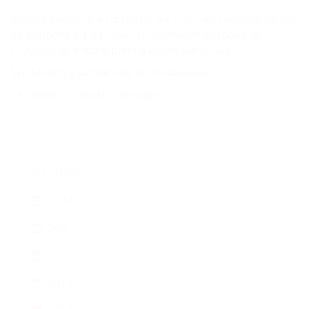
Aussi disponible au magasin les
en chocolat garnis
coeurs
de bonbons ou les
en guimauve enrobés de
coeurs
chocolats et encore plein d'autres surprises .........
Salutations gourmandes et chocolatées.
La pâ
chocolaterie
tisserie
lesage
ARCHIVES
2024
2021
2020
2018