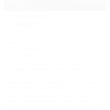
LA SAINT VALENTIN
31 JANVIER 2015
Bonjour,
La pâ
chocolaterie
vous présente sa création
tisserie
Lesage
pour la Saint
:
Valentin
ROUGE PLAISIR :
Un entremet pour deux personnes composé d'un
croustillant aux amandes, crémeux chocolat lait fruit de la
passion, coulis de framboise et crème légère vanille.
Le dessert sera disponible au magasin le vendredi 13
février et samedi 14 février 2015.
Entremets pour
deux personnes au prix de 16,00 €
.
N'hésitez pas à le commander...... édition limitée!!!!!!!!!!!!!
Bonne dégustation et à consommer sans modération....