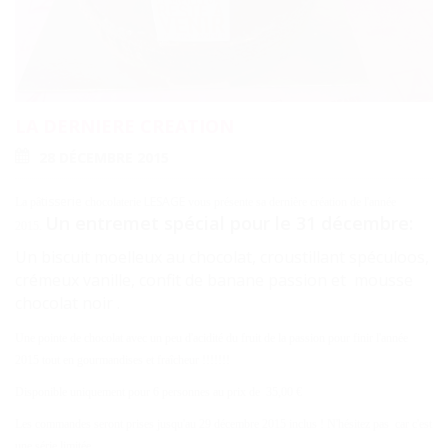
LA DERNIERE CREATION
28 DÉCEMBRE 2015
tisserie
LESAGE
La pâ
chocolaterie
vous présente sa dernière création de l'année
Un entremet spécial pour le 31 décembre:
2015.
Un biscuit moelleux au chocolat, croustillant spéculoos,
crémeux vanille, confit de banane passion et mousse
chocolat noir .
Une pointe de chocolat avec un peu d'acidité du fruit de la passion pour finir l'année
2015 tout en gourmandises et fraîcheur !!!!!!!
Disponible uniquement pour 6 personnes au prix de 35,00 €
Les commandes seront prises jusqu'au 29 décembre 2015 inclus ! N'hésitez pas car c'est
une série limitée......